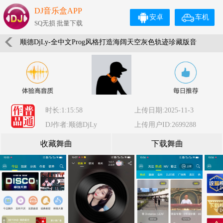
DJ音乐盒APP
安卓
车机
SQ无损 批量下载
顺德DjLy-全中文Prog风格打造海阔天空灰色轨迹珍藏版音
乐串烧
时长:1:15:58
上传日期:2025-11-3
DJ作者:顺德DjLy
上传用户ID:2699288
收藏舞曲
下载舞曲