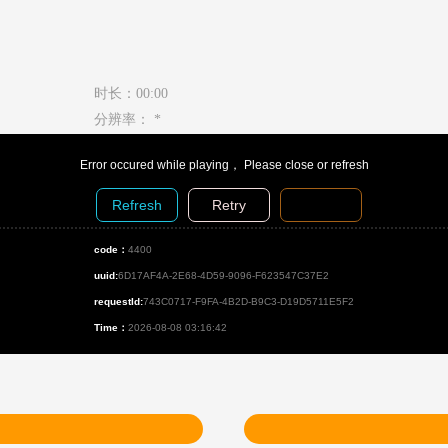
时长：00:00
分辨率： *
Error occured while playing， Please close or refresh
Refresh
Retry
Diagnosis
code：
4400
uuid:
6D17AF4A-2E68-4D59-9096-F623547C37E2
requestId:
743C0717-F9FA-4B2D-B9C3-D19D5711E5F2
Time：
2026-08-08 03:16:42