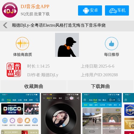
DJ音乐盒APP
安卓
车机
SQ无损 批量下载
顺德DjLy-全粤语Electro风格打造无悔当下音乐串烧
时长:1:14:25
上传日期:2025-6-6
DJ作者:顺德DjLy
上传用户ID:2699288
收藏舞曲
下载舞曲