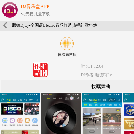
DJ音乐盒APP
SQ无损 批量下载
顺德DjLy-全国语Electro音乐打造热播红歌串烧
时长:1:12:04
DJ作者:顺德DjLy
收藏舞曲