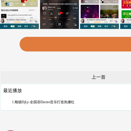
上一首
最近播放
1.顺德DjLy-全国语Electro音乐打造热播红