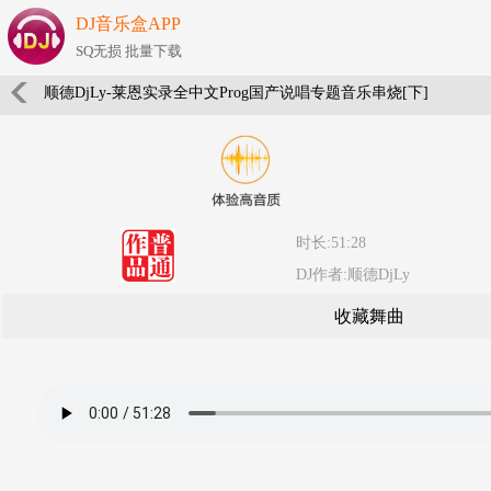
DJ音乐盒APP
SQ无损 批量下载
顺德DjLy-莱恩实录全中文Prog国产说唱专题音乐串烧[下]
时长:51:28
DJ作者:顺德DjLy
收藏舞曲