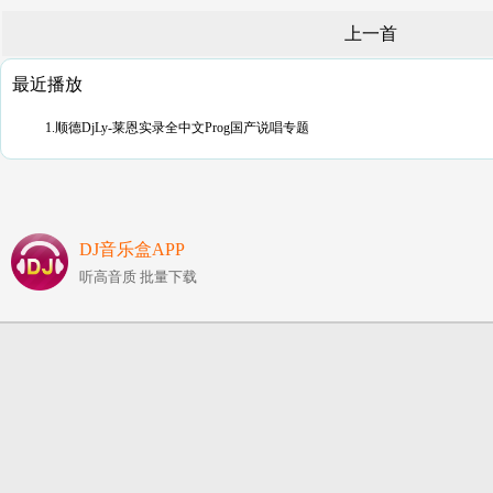
上一首
最近播放
1.顺德DjLy-莱恩实录全中文Prog国产说唱专题
DJ音乐盒APP
听高音质 批量下载