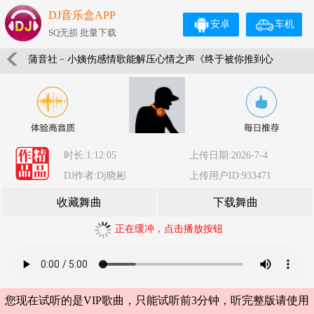
DJ音乐盒APP
安卓
车机
SQ无损 批量下载
蒲音社﹣小姨伤感情歌能解压心情之声《终于被你推到心
醉的边缘我看见你的眼说再见心里很难过》制作车载金碟
D
时长:1:12:05
上传日期:2026-7-4
DJ作者:Dj晓彬
上传用户ID:933471
收藏舞曲
下载舞曲
正在缓冲，点击播放按钮
您现在试听的是VIP歌曲，只能试听前3分钟，听完整版请使用