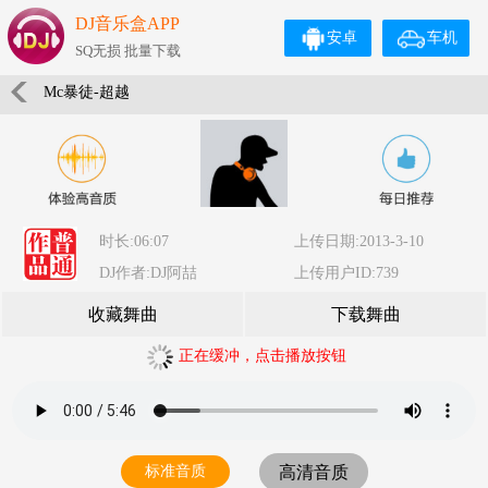
DJ音乐盒APP
安卓
车机
SQ无损 批量下载
Mc暴徒-超越
时长:06:07
上传日期:2013-3-10
DJ作者:DJ阿喆
上传用户ID:739
收藏舞曲
下载舞曲
正在缓冲，点击播放按钮
标准音质
高清音质