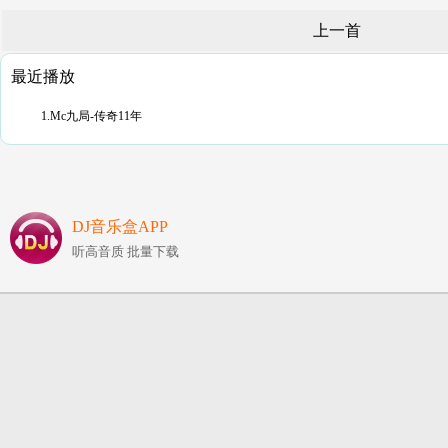
上一首
最近播放
1.Mc九局-传奇11年
DJ音乐盒APP
听高音质 批量下载