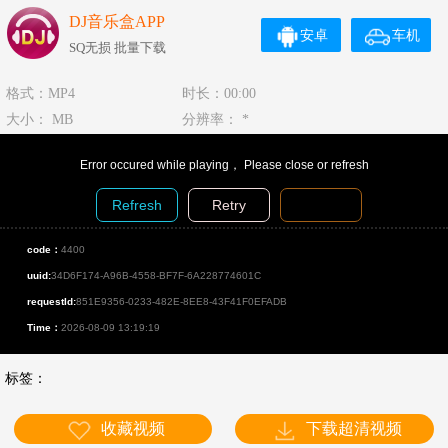
DJ音乐盒APP
安卓
车机
SQ无损 批量下载
格式：MP4
时长：00:00
大小： MB
分辨率： *
Error occured while playing， Please close or refresh
Refresh
Retry
Diagnosis
code：
4400
uuid:
34D6F174-A96B-4558-BF7F-6A228774601C
requestId:
851E9356-0233-482E-8EE8-43F41F0EFADB
Time：
2026-08-09 13:19:19
标签：
收藏视频
下载超清视频