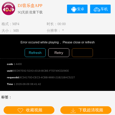
DJ音乐盒APP
安卓
车机
SQ无损 批量下载
格式：MP4
时长：00:00
大小： MB
分辨率： *
Error occured while playing， Please close or refresh
Refresh
Retry
Diagnosis
code：
4400
uuid:
BED97E92-52A3-4318-BCBE-F7D749CD29EE
requestId:
8C34170D-CEC3-4CBB-9880-21B21BAC5227
Time：
2026-08-09 08:41:42
标签：
收藏视频
下载超清视频