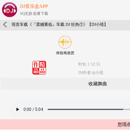
DJ音乐盒APP
SQ无损 批量下载
瑶音车载《『震撼重低』车载 DJ 狂热①》【DJ小瑶】
时长:1:52:55
DJ作者:dj小瑶
收藏舞曲
您现在