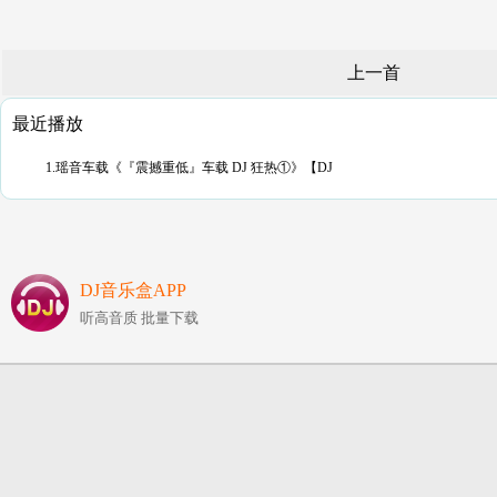
上一首
最近播放
1.瑶音车载《『震撼重低』车载 DJ 狂热①》【DJ
DJ音乐盒APP
听高音质 批量下载