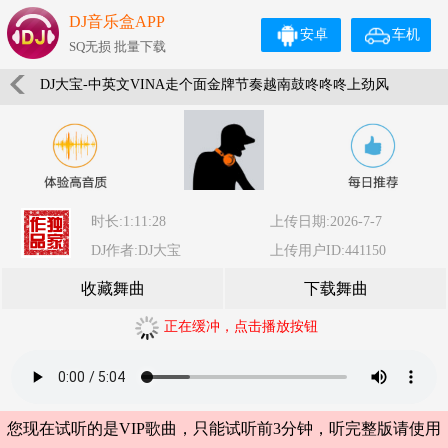
DJ音乐盒APP
安卓
车机
SQ无损 批量下载
DJ大宝-中英文VINA走个面金牌节奏越南鼓咚咚咚上劲风
暴MUSIC慢摇大碟
时长:1:11:28
上传日期:2026-7-7
DJ作者:DJ大宝
上传用户ID:441150
收藏舞曲
下载舞曲
正在缓冲，点击播放按钮
您现在试听的是VIP歌曲，只能试听前3分钟，听完整版请使用