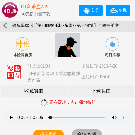
DJ音乐盒APP
安卓
车机
SQ无损 批量下载
领音车载《【第78届娱乐杯·东南亚第一深情】全程中英文
ClubHouse音乐·以后非金币不可下载》权少音乐
时长:1:02:04
上传日期:2026-7-26
DJ作者:新港城DJ香港志權独
上传用户ID:810
家作品
收藏舞曲
下载舞曲
正在缓冲，点击播放按钮
标准音质
高清音质