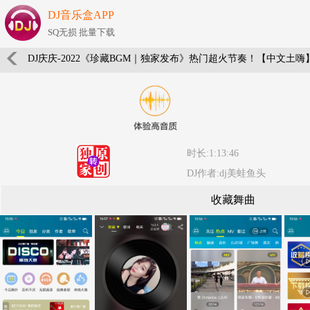
DJ音乐盒APP
SQ无损 批量下载
DJ庆庆-2022《珍藏BGM｜独家发布》热门超火节奏！【中文土嗨】
时长:1:13:46
DJ作者:dj美蛙鱼头
收藏舞曲