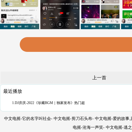
上一首
最近播放
1.DJ庆庆-2022《珍藏BGM｜独家发布》热门超
中文电摇-它的名字叫社会- 中文电摇-剪刀石头布- 中文电摇-爱的故事上
电摇-沧海一声笑- 中文电摇-逃之