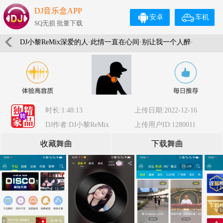
DJ音乐盒APP
安卓
车机
SQ无损 批量下载
DJ小黎ReMix深爱的人·此情一直在心间·别让我一个人醉·
精选流行歌曲HIFI·靓声车载大碟
时长:1:48:13
上传日期:2022-12-16
DJ作者:DJ小黎ReMix
上传用户ID:1280011
收藏舞曲
下载舞曲