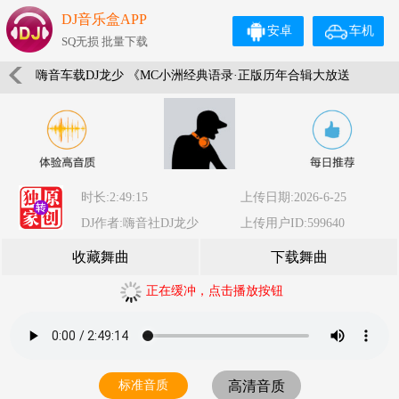
DJ音乐盒APP
安卓
车机
SQ无损 批量下载
嗨音车载DJ龙少 《MC小洲经典语录·正版历年合辑大放送
A碟》带老铁们回顾经典串烧
时长:2:49:15
上传日期:2026-6-25
DJ作者:嗨音社DJ龙少
上传用户ID:599640
收藏舞曲
下载舞曲
正在缓冲，点击播放按钮
标准音质
高清音质