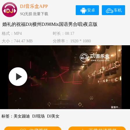
DJ音乐盒APP
安卓
车机
SQ无损 批量下载
婚礼的祝福DJ(横州DJ98Mix国语男合唱)夜店版
格式：MP4
时长：08:17
大小：744.47 MB
分辨率： 1920 * 1080
标签：
美女蹦迪
DJ现场
DJ美女