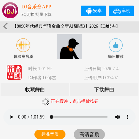
DJ音乐盒APP
安卓
车机
SQ无损 批量下载
【8090年代经典华语金曲全新AI翻唱B】2026【DJ邹杰】
时长:1:01:59
上传日期:2026-7-4
DJ作者:DJ邹杰
上传用户ID:37407
收藏舞曲
下载舞曲
正在缓冲，点击播放按钮
标准音质
高清音质