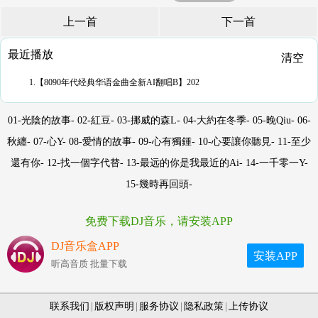
上一首
下一首
最近播放
清空
1.【8090年代经典华语金曲全新AI翻唱B】202
01-光陰的故事- 02-紅豆- 03-挪威的森L- 04-大約在冬季- 05-晚Qiu- 06-
秋纏- 07-心Y- 08-愛情的故事- 09-心有獨鍾- 10-心要讓你聽見- 11-至少
還有你- 12-找一個字代替- 13-最远的你是我最近的Ai- 14-一千零一Y-
15-幾時再回頭-
免费下载DJ音乐，请安装APP
DJ音乐盒APP
安装APP
听高音质 批量下载
联系我们
|
版权声明
|
服务协议
|
隐私政策
|
上传协议