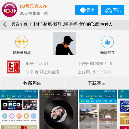
DJ音乐盒APP
安卓
车机
SQ无损 批量下载
领音车载《【甘心情愿·我可以抱你吗·背向的飞鹰·黄种人
我话事】小苹果DJ音乐团队出品》颍上DJ虹君
时长:2:43:49
上传日期:2026-5-15
DJ作者:颍上Dj虹君
上传用户ID:532046
收藏舞曲
下载舞曲