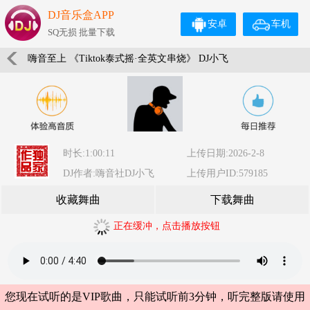
DJ音乐盒APP
安卓
车机
SQ无损 批量下载
嗨音至上 《Tiktok泰式摇·全英文串烧》 DJ小飞
时长:1:00:11
上传日期:2026-2-8
DJ作者:嗨音社DJ小飞
上传用户ID:579185
收藏舞曲
下载舞曲
正在缓冲，点击播放按钮
您现在试听的是VIP歌曲，只能试听前3分钟，听完整版请使用