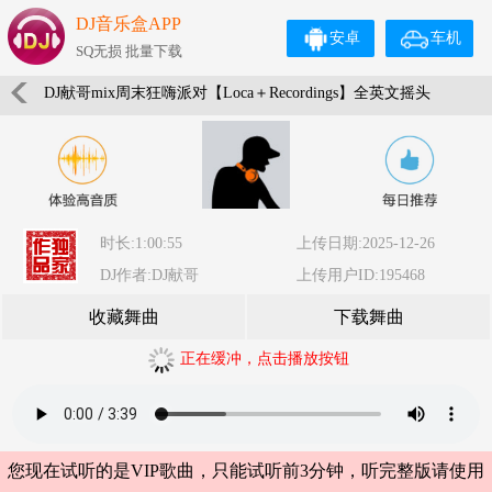
DJ音乐盒APP
安卓
车机
SQ无损 批量下载
DJ献哥mix周末狂嗨派对【Loca＋Recordings】全英文摇头
加快Techno
时长:1:00:55
上传日期:2025-12-26
DJ作者:DJ献哥
上传用户ID:195468
收藏舞曲
下载舞曲
正在缓冲，点击播放按钮
您现在试听的是VIP歌曲，只能试听前3分钟，听完整版请使用