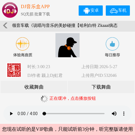
DJ音乐盒APP
安卓
车机
SQ无损 批量下载
领音车载《说唱与音乐的美妙碰撞【哈利白特 Zkaaai病态
的爱】独家私货·三小时加长车载DJ》颍上DJ虹君
时长:3:00:23
上传日期:2026-5-27
DJ作者:颍上Dj虹君
上传用户ID:532046
收藏舞曲
下载舞曲
正在缓冲，点击播放按钮
您现在试听的是VIP歌曲，只能试听前3分钟，听完整版请使用