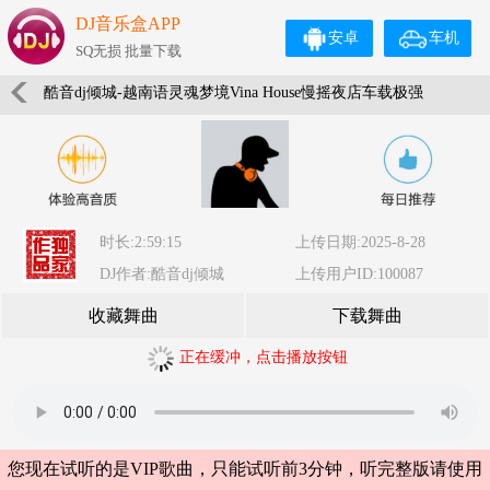
DJ音乐盒APP
安卓
车机
SQ无损 批量下载
酷音dj倾城-越南语灵魂梦境Vina House慢摇夜店车载极强
重低音舞曲串烧
时长:2:59:15
上传日期:2025-8-28
DJ作者:酷音dj倾城
上传用户ID:100087
收藏舞曲
下载舞曲
正在缓冲，点击播放按钮
您现在试听的是VIP歌曲，只能试听前3分钟，听完整版请使用