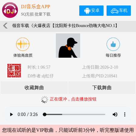
DJ音乐盒APP
安卓
车机
SQ无损 批量下载
领音车载《火爆夜店【沈阳斯卡拉Bounce劲嗨大电NO.1】
弹跳重低音》(Dj红仔Mix)
时长:1:06:57
上传日期:2026-2-10
DJ作者:dj红仔
上传用户ID:210941
收藏舞曲
下载舞曲
正在缓冲，点击播放按钮
您现在试听的是VIP歌曲，只能试听前3分钟，听完整版请使用