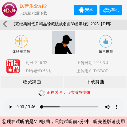
DJ音乐盒APP
安卓
车机
SQ无损 批量下载
【贰经典回忆杀精品珍藏版成名曲30首串烧】2025【DJ邹
杰】
时长:2:10:32
上传日期:2026-3-4
DJ作者:DJ邹杰
上传用户ID:37407
收藏舞曲
下载舞曲
正在缓冲，点击播放按钮
您现在试听的是VIP歌曲，只能试听前3分钟，听完整版请使用