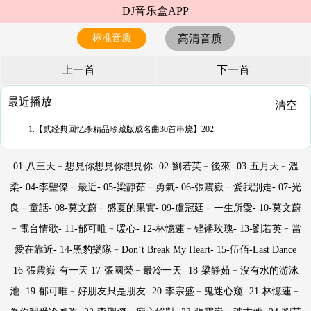
DJ音乐盒APP
标准音质
高清音质
上一首
下一首
最近播放
清空
1.【贰经典回忆杀精品珍藏版成名曲30首串烧】202
01-八三天﹣想見你想見你想見你- 02-劉若英﹣後來- 03-五月天﹣溫
柔- 04-李聖傑﹣最近- 05-梁靜茹﹣勇氣- 06-張震嶽﹣愛我別走- 07-光
良﹣童話- 08-莫文蔚﹣盛夏的果實- 09-盧冠廷﹣一生所愛- 10-莫文蔚
﹣電台情歌- 11-郁可唯﹣暖心- 12-林憶蓮﹣铿锵玫瑰- 13-劉若英﹣當
愛在靠近- 14-黑豹樂隊﹣Don’t Break My Heart- 15-伍佰-Last Dance
16-張震嶽-有一天 17-張國榮﹣最冷一天- 18-梁靜茹﹣沒有水的游泳
池- 19-郁可唯﹣好朋友只是朋友- 20-李宗盛﹣鬼迷心窥- 21-林憶蓮﹣