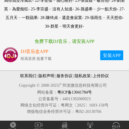
為你我受冷風吹- 22-李聖傑﹣痴心絕對- 23-張震嶽﹣破吉他- 24-劉若
英﹣為愛痴狂- 25-李宗盛﹣沒有人知道- 26-孫盛希﹣少一點天份- 27-
五月天﹣一顆蘋果- 28-陳绮貞﹣還是會寂寞- 29-張雨生﹣天天想你-
30-群星﹣明天會更好-
免费下载DJ音乐，请安装APP
DJ音乐盒APP
安装APP
听高音质 批量下载
联系我们
|
版权声明
|
服务协议
|
隐私政策
|
上传协议
Copyright © 2008-2025广州龙微信息科技有限公司
网站备案：
粤ICP备13041784号
公安备案号：44011302000923
网络文化经营许可证：粤网文〔2025〕1693-158号
增值电信业务经营许可证：粤B2-20130766