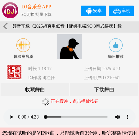
DJ音乐盒APP
安卓
车机
SQ无损 批量下载
领音车载《2025超爽重低音【娜娜电摇NO.3泰式摇摆】经
典蹦迪嗨曲》(Dj红仔Mix)
时长:1:18:17
上传日期:2025-4-21
DJ作者:dj红仔
上传用户ID:210941
收藏舞曲
下载舞曲
正在缓冲，点击播放按钮
您现在试听的是VIP歌曲，只能试听前3分钟，听完整版请使用