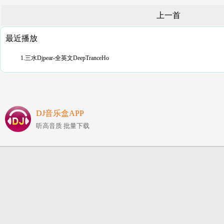
上一首
最近播放
1.三水Djpear-全英文DeepTranceHo
DJ音乐盒APP
听高音质 批量下载