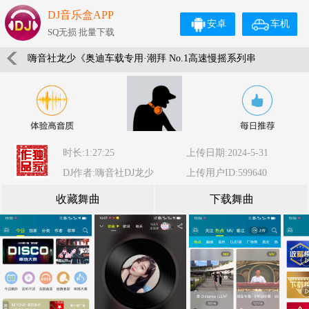
DJ音乐盒APP
安卓
车机
SQ无损 批量下载
嗨音社龙少《奥迪车载专用·潮拜 No.1高速慢摇系列串
烧》
时长:1:27:25
上传日期:2024-5-31
DJ作者:嗨音社DJ龙少
上传用户ID:599640
收藏舞曲
下载舞曲