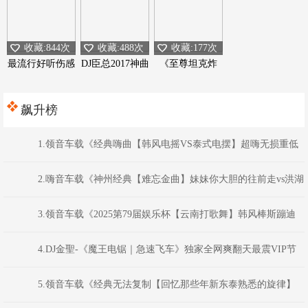
收藏:844次
收藏:488次
收藏:177次
最流行好听伤感
DJ臣总2017神曲
《至尊坦克炸
专辑
音乐工作室
弹》
飙升榜
1.领音车载《经典嗨曲【韩风电摇VS泰式电摆】超嗨无损重低
音炮》(Dj红仔Mix)
2.嗨音车载《神州经典【难忘金曲】妹妹你大胆的往前走vs洪湖
水浪打浪老歌民歌长途57首串烧》 河南Dj彦航
3.领音车载《2025第79届娱乐杯【云南打歌舞】韩风棒斯蹦迪
嗨曲》(Dj红仔Mix)
4.DJ金聖-《魔王电锯｜急速飞车》独家全网爽翻天最震VIP节
奏高级！【猛货袭来】车载音乐REMIX
5.领音车载《经典无法复制【回忆那些年新东泰熟悉的旋律】