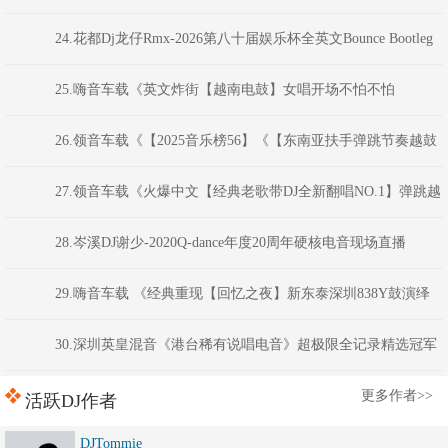
VIP嗨碟》-花都Dj龙仔ReMix
24.花都Dj龙仔Rmx-2026第八十届娱乐杯全英文Bounce Bootleg
至尊电音大碟
25.嗨音车载《英文炸街【越南电鼓】女唱开场不怕不怕
VNHouse混音车载串烧大碟》 河南DJ彦航
26.领音车载《【2025音乐榜56】《【东南亚扶手弹跳节奏越鼓
专辑SQ版】》全英文VinaHouse音乐·以后非金币不可下载》志權调音师
27.领音车载《火爆中文【经典老歌带DJ全新翻唱NO.1】弹跳越
鼓电音》(Dj红仔Mix)
28.岑溪DJ谢少-2020Q-dance年度20周年硬核电音现场直播
29.嗨音车载 《经典重现【回忆之夜】新东泰深圳838Y鼓演绎
版商业气氛全英文串烧》河南DJ彦航
30.深圳英皇混音《港台稀有说唱电音》超极限全记录精选冠军
舞曲 DjKatie
更多作者>>
活跃DJ作者
DJTommie