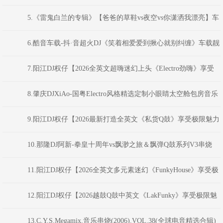
音派对Bounce弹跳重低音》(Dj红仔Mix)
5.《雷鬼白兰的专辑》【爸爸的草鞋vs夜空vs你潇洒我漂亮】车
载串烧-DJ宝剑
6.酷音车载-抖·音超火DJ《笑着相爱爱到揪心就别纠缠》车载靓
碟-Dj小峰
7.阳江DJ权仔【2026全英文超嗨迷幻上头《Electro劲嗨》享受
极限魅力车载大碟】
8.肇庆DJXiAo-国粤Electro风格精选定制小眼睛太空舱包房音乐
嗨友系列中文串烧V.50
9.阳江DJ权仔【2026最新打造全英文《私货Q鼓》享受极限魅力
车载大碟】
10.那隆DJ阿新-拳皇十周年vs飘渺之旅＆飘弹Q鼓系列V3串烧
11.阳江DJ权仔【2026全英文多元素迷幻《FunkyHouse》享受极
限魅力车载大碟】
12.阳江DJ权仔【2026越鼓Q鼓中英文《LakFunky》享受极限魅
力车载大碟】
13.C.Y.S.Megamix.音乐串烧(2006).VOL.38(全球电音精选合辑)