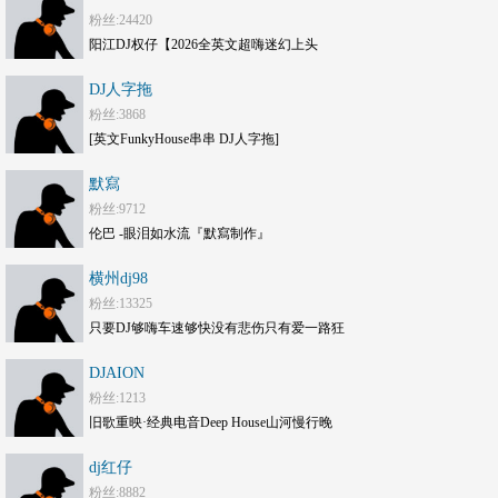
粉丝:24420
阳江DJ权仔【2026全英文超嗨迷幻上头
《Electro劲嗨》享受极限魅力车载大碟】
DJ人字拖
粉丝:3868
[英文FunkyHouse串串 DJ人字拖]
默寫
粉丝:9712
伦巴 -眼泪如水流『默寫制作』
横州dj98
粉丝:13325
只要DJ够嗨车速够快没有悲伤只有爱一路狂
嗨DJ打碟套曲劲爆车载CD1749(横州
DJAION
DJ98Mix)
粉丝:1213
旧歌重映·经典电音Deep House山河慢行晚
风旅途串烧 DJAION
dj红仔
粉丝:8882