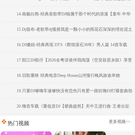
14.南极白熊-经典老歌带DJ独属于那个时代的浪漫【童年.中华
民谣.曼莉.九妹.天涯.少年壮志不言愁】
15.Dj筱布-老歌带dj慢摇我是一颗小小的雨花石深深的埋在泥土
之中FunkyHouse串烧
16.DJ傻妞-经典再现 DTS《辉煌滚石30年》男人篇 14首车载
(2026.8-Mix)
17.阳江DJ权仔【2026全粤语谁伴我闯荡《空灵鼓原乡鼓》享受
极限魅力车载大碟】
18.旧歌重映·经典电音Deep House山河慢行晚风旅途串烧
DJAION
19.只要DJ够嗨车速够快没有悲伤只有爱一路狂嗨DJ打碟套曲劲
爆车载CD1749(横州DJ98Mix)
20.嗨音车载《重低音DJ【硬曲超然】关中王进行曲·王者出征·
慢到快开车不犯困英文串烧》 河南Dj彦航
更多视频>>
热门视频