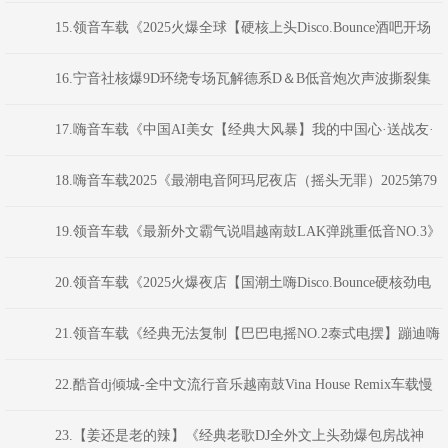
阿星 Mix
15.领音车载《2025火爆全球【硬核上头Disco.Bounce酒吧开场
NO.6】劲爆电音》(Dj音少Mix)
16.宁音社核爆9D环绕专场瓦解德系D＆B低音炮次声波撕裂集
成阵列-DJ余意
17.嗨音车载《中国AI美女【经典大风暴】我的中国心·送战友·
山丹丹花开红艳艳中文车载串烧》 河南Dj彦航
18.嗨音车载2025《最潮电音阿玛尼夜店（摇头无罪）2025第79
届“娱乐杯”蹦迪神曲串烧大赛》 DJ小雅
19.领音车载《最新外文霸气说唱越南鼓LAK弹跳重低音NO.3》
(Dj音少Mix)
20.领音车载《2025火爆夜店【国潮土嗨Disco.Bounce硬核劲电
NO.11】弹跳重低音》(Dj音少Mix)
21.领音车载《经典无法复制【巴巴电摇NO.2泰式电摆】蹦迪嗨
曲》(Dj红仔Mix)
22.酷音dj倾城-全中文流行音乐越南鼓Vina House Remix车载慢
摇舞曲串烧
23.【姜还是老的辣】《经典老歌DJ全外文上头劲爆包房战神