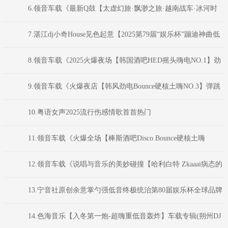
超重低音嗨曲》(Dj音少Mix)
6.领音车载《最新Q鼓【太虚幻旅·飘渺之旅·越南战车·冰河时
代】Dj浩仔Dj超仔DJ阿圣Dj阿衍》颍上DJ虹君
7.湛江dj小奇House见色起意【2025第79届“娱乐杯”蹦迪神曲低
音炮制说唱串烧大赛】
8.领音车载《2025火爆夜场【韩国酒吧HED摇头嗨电NO.1】劲
爆重低音》(Dj红仔Mix)
9.领音车载《火爆夜店【韩风劲电Bounce硬核土嗨NO.3】弹跳
重低音》(Dj红仔Mix)
10.粤语女声2025流行伤感情歌首首热门
11.领音车载《火爆全场【棒斯酒吧Disco.Bounce硬核土嗨
NO.8】劲爆重低音》(Dj音少Mix)
12.领音车载《说唱与音乐的美妙碰撞【哈利白特 Zkaaai病态的
爱】独家私货·三小时加长车载DJ》颍上DJ虹君
13.宁音社原创余意掌勺强低音终极统治第80届娱乐杯全球品牌
音响矩阵集体瘫痪-DJ余意
14.色海音乐【入冬第一炮-超嗨重低音轰炸】车载专辑(朔州DJ