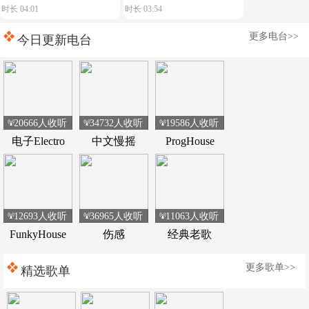
时长 04:01
时长 03:54
典荷东电音
Devotion】舒服节奏
更多电台>>
今日更新电台
20666人收听
34732人收听
19586人收听
电子Electro
中文慢摇
ProgHouse
12693人收听
36965人收听
11063人收听
FunkyHouse
伤感
经典老歌
更多歌单>>
精选歌单