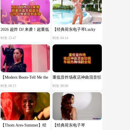
2026 超炸 DJ 来袭！超重低
【经典荷东电子琴Lucky
时长 23:47
时长 04:14
音车载音乐，让你今晚疯狂
star】舒服节奏
到天亮！
【Modern Boots-Tell Me the
重低音炸场夜店神曲混音狂
时长 06:15
时长 08:00
Reason You Said Goodbye】
飙车载热舞嗨翻全程
【Thom Ares-Summer】经
【经典荷东电子琴