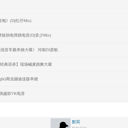
》(Dj红仔Mix)
硬核劲电弹跳电音(Dj音少Mix)
e混音车载串烧大碟》 河南DJ彦航
C小洲经典语录】现场喊麦跳舞大碟
Night)商业蹦迪连版串烧
弹跳越鼓VK电音
默寫