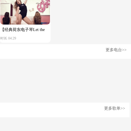
【经典荷东电子琴Let the
时长 04:29
music play】舒服节奏
更多电台>>
更多歌单>>