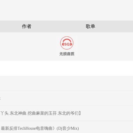
作者
歌单
x
丫头.东北神曲.挖曲麻菜的玉芬.东北的爷们】
新反排TechHouse电音嗨曲》(Dj音少Mix)