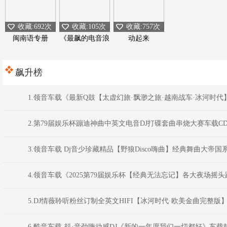
收藏:692次
收藏:105次
收藏:757次
闽南语专册
《最飙的电音浪
动起来
潮》
飙升榜
1.领音车载《最新Q鼓【太虚幻旅·飘渺之旅·越南战车·冰河时代】D
2.第79届娱乐杯蹦迪神曲中英文电音DJ打碟套曲串烧大赛车载CD1386
3.领音车载 Dj音少珍藏精品【野狼Disco嗨曲】经典舞曲大帝国
4.领音车载《2025第79届娱乐杯【经典无法忘记】各大夜场摇头蹦
5.DJ情薇聆听粉丝订制全英文HIFI【冰河时代·欧美金曲完整版
6.酷音车载-抖·音劲嗨动感DJ《新的一年愿我们一切都好》车载靓