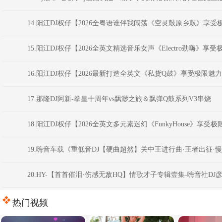
14.阳江DJ权仔【2026全粤语谁伴我闯荡《空灵鼓原乡鼓》享
15.阳江DJ权仔【2026全英文精选音乐女声《Electro劲嗨》
16.阳江DJ权仔【2026最新打造全英文《私货Q鼓》享受极限魅
17.那隆DJ阿新-拳皇十周年vs飘渺之旅＆飘弹Q鼓系列V3串烧
18.阳江DJ权仔【2026全英文多元素迷幻《FunkyHouse》享
19.嗨音车载《重低音DJ【硬曲超然】关中王进行曲·王者出征·
20.HY-【首首催泪·伤感无敌HQ】情歌才子专辑壹集-嗨音社DJ
热门视频