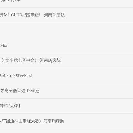
弹MS CLUB思路串烧》 河南Dj彦航
ix)
打英文车载电音串烧》 河南Dj彦航
》(Dj红仔Mix)
频等离子低音炮-DJ余意
载DJ大碟】
娱乐杯”蹦迪神曲串烧大赛》河南Dj彦航