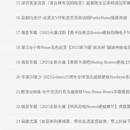
15.深圳英皇混音《港台稀有说唱电音》超极限全记录精选冠军舞曲 D
16.花都Dj龙仔-全英文VIP私货空灵鼓说唱FunkyHouse慢摇串烧
17.领音车载《2025火爆沈阳【斯卡拉夜店Bounce硬核劲嗨电子NO
18.湛江dj小奇House见色起意【2025第79届“娱乐杯”蹦迪神
19.领音车载《2025全新火爆【奥斯卡酒吧Mashup.Bounce硬核土
20.岑溪DJ谢少-2025Q-dance25周年全球顶尖超级硬核Hardstyle
21.酷音dj倾城-全中文流行音乐越南鼓Vina House Remix车载
22.领音车载《2025全新火爆【韩风劲电Bounce硬核舞厅】弹跳重低
23.福建尤溪《欢迎来到柬埔寨。带你走进迷惑旋律。带上好妹子