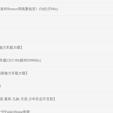
Bounce弹跳重低音》(Dj红仔Mix)
极限魅力车载大碟】
1749(横州DJ98Mix)
享受极限魅力车载大碟】
N
谣.曼莉.九妹.天涯.少年壮志不言愁】
unkyHouse串烧