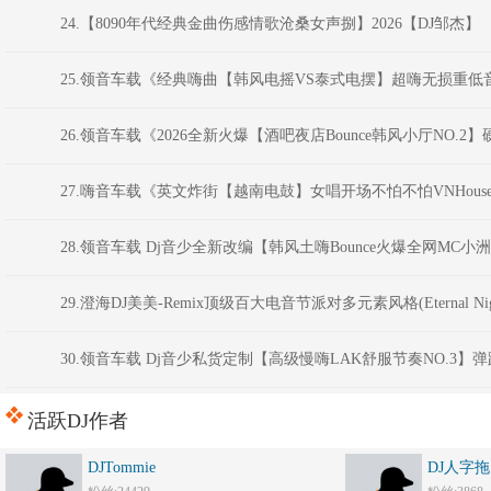
24.【8090年代经典金曲伤感情歌沧桑女声捌】2026【DJ邹杰】
25.领音车载《经典嗨曲【韩风电摇VS泰式电摆】超嗨无损重低音炮
26.领音车载《2026全新火爆【酒吧夜店Bounce韩风小厅NO.2】
27.嗨音车载《英文炸街【越南电鼓】女唱开场不怕不怕VNHous
28.领音车载 Dj音少全新改编【韩风土嗨Bounce火爆全网M
29.澄海DJ美美-Remix顶级百大电音节派对多元素风格(Eternal 
30.领音车载 Dj音少私货定制【高级慢嗨LAK舒服节奏NO.3】
活跃DJ作者
DJTommie
DJ人字拖