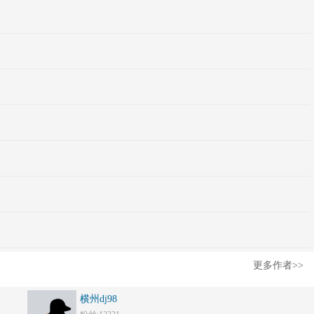
更多作者>>
横州dj98