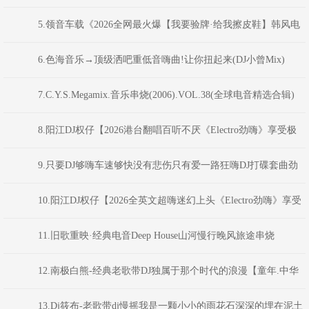
花】最新反排TechHouse电音嗨曲》(Dj音少Mix)
5.领音车载《2026全网最火爆【我要验牌·给我擦皮鞋】韩风电
音派对Bounce弹跳重低音》(Dj红仔Mix)
6.色海音乐→顶级洒吧重低音嗨曲!让你扭起来(DJ小曾Mix)
7.C.Y.S.Megamix.音乐串烧(2006).VOL.38(全球电音精选合辑)
8.阳江DJ权仔【2026港台翻唱百听不厌《Electro劲嗨》享受极
限魅力车载大碟】
9.只要DJ够嗨车速够快没有悲伤只有爱一路狂嗨DJ打碟套曲劲
爆车载CD1749(横州DJ98Mix)
10.阳江DJ权仔【2026全英文超嗨迷幻上头《Electro劲嗨》享受
极限魅力车载大碟】
11.旧歌重映·经典电音Deep House山河慢行晚风旅途串烧
DJAION
12.南极白熊-经典老歌带DJ独属于那个时代的浪漫【童年.中华
民谣.曼莉.九妹.天涯.少年壮志不言愁】
13.Dj筱布-老歌带dj慢摇我是一颗小小的雨花石深深的埋在泥土