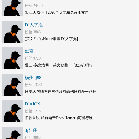
粉丝:24429
阳江DJ权仔【2026全英文精选音乐女声
《Electro劲嗨》享受极限魅力车载大碟】
DJ人字拖
粉丝:3868
[英文FunkyHouse串串 DJ人字拖]
默寫
粉丝:9720
慢三 -英文古风（英文歌曲）『默寫制作』
横州dj98
粉丝:13331
只要DJ够嗨车速够快没有悲伤只有爱一路狂
嗨DJ打碟套曲劲爆车载CD1749(横州
DJAION
DJ98Mix)
粉丝:1215
旧歌重映·经典电音Deep House山河慢行晚
风旅途串烧 DJAION
dj红仔
粉丝:8883