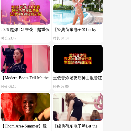
2026 超炸 DJ 来袭！超重低
【经典荷东电子琴Lucky
时长 23:47
时长 04:14
音车载音乐，让你今晚疯狂
star】舒服节奏
到天亮！
【Modern Boots-Tell Me the
重低音炸场夜店神曲混音狂
时长 06:15
时长 08:00
Reason You Said Goodbye】
飙车载热舞嗨翻全程
【Thom Ares-Summer】经
【经典荷东电子琴Let the