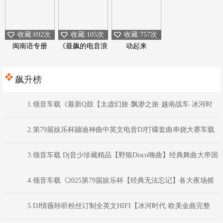
收藏:692次
收藏:105次
收藏:757次
闽南语专册
《最飙的电音浪
动起来
潮》
飙升榜
1.领音车载《最新Q鼓【太虚幻旅·飘渺之旅·越南战车·冰河时
代】Dj浩仔Dj超仔DJ阿圣Dj阿衍》颍上DJ虹君
2.第79届娱乐杯蹦迪神曲中英文电音DJ打碟套曲串烧大赛车载
CD1386(横州DJ98Mix)
3.领音车载 Dj音少珍藏精品【野狼Disco嗨曲】经典舞曲大帝国
系列
4.领音车载《2025第79届娱乐杯【经典无法忘记】各大夜场摇
头蹦迪嗨曲》(Dj音少Mix)
5.DJ情薇聆听粉丝订制全英文HIFI【冰河时代·欧美金曲完整