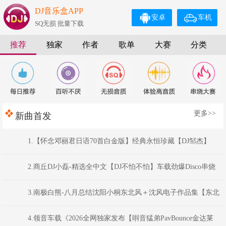
DJ音乐盒APP
安卓
车机
SQ无损 批量下载
推荐
独家
作者
歌单
大赛
分类
更多>>
新曲首发
1.【怀念邓丽君日语70首白金版】经典永恒珍藏【DJ邹杰】
2.商丘DJ小磊-精选全中文【DJ不怕不怕】车载劲爆Disco串烧
Mix
3.南极白熊-八月总结沈阳小桐东北风＋沈风电子作品集【东北
俊丫头.东北神曲.挖曲麻菜的玉芬.东北的爷们】
4.领音车载《2026全网独家发布【唞音猛弟PavBounce金达莱