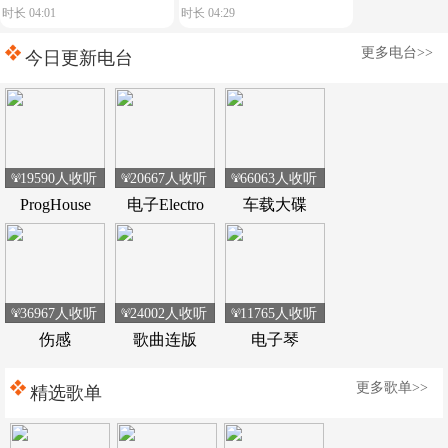
时长 04:01
时长 04:29
典荷东电音
music play】舒服节奏
更多电台>>
今日更新电台
19590人收听
20667人收听
66063人收听
ProgHouse
电子Electro
车载大碟
36967人收听
24002人收听
11765人收听
伤感
歌曲连版
电子琴
更多歌单>>
精选歌单