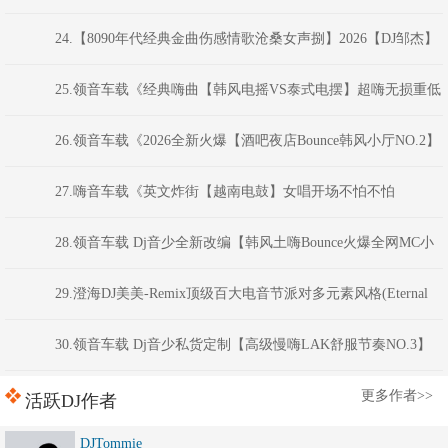
子100分钟夜店汽车音乐串烧》福建DJ阿财
24.【8090年代经典金曲伤感情歌沧桑女声捌】2026【DJ邹杰】
25.领音车载《经典嗨曲【韩风电摇VS泰式电摆】超嗨无损重低
音炮》(Dj红仔Mix)
26.领音车载《2026全新火爆【酒吧夜店Bounce韩风小厅NO.2】
硬核劲电弹跳电音(Dj音少Mix)
27.嗨音车载《英文炸街【越南电鼓】女唱开场不怕不怕
VNHouse混音车载串烧大碟》 河南DJ彦航
28.领音车载 Dj音少全新改编【韩风土嗨Bounce火爆全网MC小
洲经典语录】现场喊麦跳舞大碟
29.澄海DJ美美-Remix顶级百大电音节派对多元素风格(Eternal
Night)商业蹦迪连版串烧
30.领音车载 Dj音少私货定制【高级慢嗨LAK舒服节奏NO.3】
弹跳越鼓VK电音
更多作者>>
活跃DJ作者
DJTommie