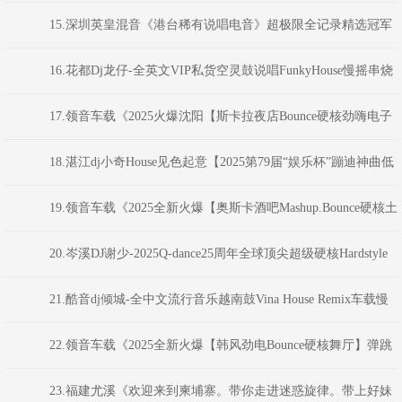
乐杯”蹦迪神曲串烧大赛》河南Dj彦航
15.深圳英皇混音《港台稀有说唱电音》超极限全记录精选冠军
舞曲 DjKatie
16.花都Dj龙仔-全英文VIP私货空灵鼓说唱FunkyHouse慢摇串烧
17.领音车载《2025火爆沈阳【斯卡拉夜店Bounce硬核劲嗨电子
NO.1】弹跳重低音》(Dj音少Mix)
18.湛江dj小奇House见色起意【2025第79届“娱乐杯”蹦迪神曲低
音炮制说唱串烧大赛】
19.领音车载《2025全新火爆【奥斯卡酒吧Mashup.Bounce硬核土
嗨NO.4】劲爆电音》(Dj音少Mix)
20.岑溪DJ谢少-2025Q-dance25周年全球顶尖超级硬核Hardstyle
系列Хакеры混音
21.酷音dj倾城-全中文流行音乐越南鼓Vina House Remix车载慢
摇舞曲串烧
22.领音车载《2025全新火爆【韩风劲电Bounce硬核舞厅】弹跳
重低音》(Dj音少Mix)
23.福建尤溪《欢迎来到柬埔寨。带你走进迷惑旋律。带上好妹