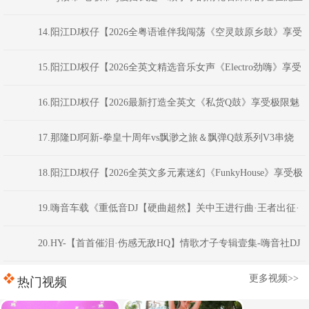
之中FunkyHouse串烧
14.阳江DJ权仔【2026全粤语谁伴我闯荡《空灵鼓原乡鼓》享受
极限魅力车载大碟】
15.阳江DJ权仔【2026全英文精选音乐女声《Electro劲嗨》享受
极限魅力车载大碟】
16.阳江DJ权仔【2026最新打造全英文《私货Q鼓》享受极限魅
力车载大碟】
17.那隆DJ阿新-拳皇十周年vs飘渺之旅＆飘弹Q鼓系列V3串烧
18.阳江DJ权仔【2026全英文多元素迷幻《FunkyHouse》享受极
限魅力车载大碟】
19.嗨音车载《重低音DJ【硬曲超然】关中王进行曲·王者出征·
慢到快开车不犯困英文串烧》 河南Dj彦航
20.HY-【首首催泪·伤感无敌HQ】情歌才子专辑壹集-嗨音社DJ
彦航
更多视频>>
热门视频