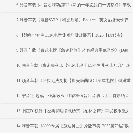
版】车载珍藏版
6.酷音车载-抖·音劲嗨动感DJ《新的一年愿我们一切都好》车载
靓碟-Dj小峰
7.嗨音车载《电音SVIP【精选后场】Bounce中英文热播欢快弹
弹弹MS CLUB思路串烧》 河南Dj彦航
8.【治愈全女声EDM电音休闲静听舒展系】2025【DJ邹杰】
9.领音车载《泰式电摆【急速劲嗨】超爽经典重低音炮》(Dj红
仔Mix)
10.嗨音车载《夜未央夜店【沈风电音】DJ小鱼儿夜店那几年热
打英文车载电音串烧》 河南Dj彦航
11.领音车载《经典无法复制【摇头嗨曲NO.1泰式电摆】弹跳重
低音》(Dj红仔Mix)
12.宁音社-超载！低频毁灭《铀235低音》音响杀手22首原始音
频等离子低音炮-DJ余意
13.阳江DJ权仔【经典翻唱情歌诱惑《柏林之声》享受极限魅力
车载DJ大碟】
14.嗨音车载《8090专属【蹦迪神曲】原版节奏·2025第79届“娱