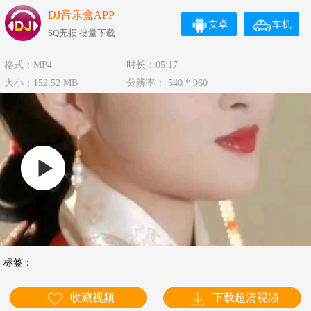
DJ音乐盒APP
安卓
车机
SQ无损 批量下载
格式：MP4
时长：05:17
大小：152.52 MB
分辨率： 540 * 960
标签：
收藏视频
下载超清视频