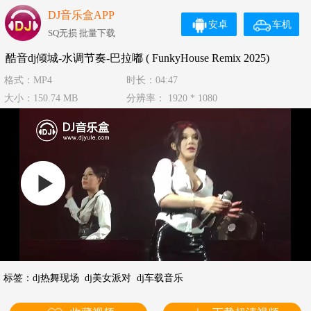
DJ音乐盒APP
安卓
车机
SQ无损 批量下载
酷音dj倾城-水调节奏-巴拉嘟 ( FunkyHouse Remix 2025)
格式：MP4
时长：04:47
大小：150.74 MB
分辨率： 1920 * 1080
标签：
dj热舞现场
dj美女派对
dj车载音乐