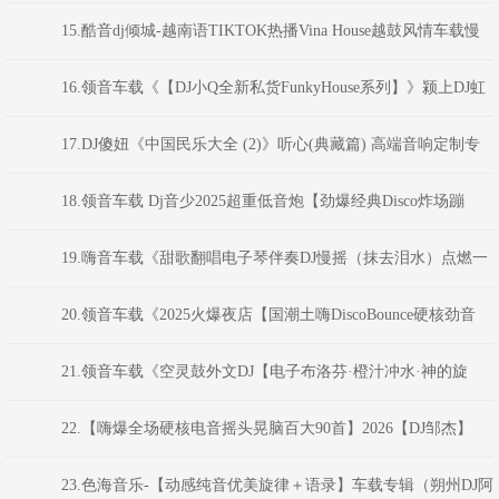
子NO.1】弹跳重低音》Dj红仔Mix)
15.酷音dj倾城-越南语TIKTOK热播Vina House越鼓风情车载慢
摇舞曲串烧
16.领音车载《【DJ小Q全新私货FunkyHouse系列】》颍上DJ虹
君
17.DJ傻妞《中国民乐大全 (2)》听心(典藏篇) 高端音响定制专
业示范碟(.11-Mix)
18.领音车载 Dj音少2025超重低音炮【劲爆经典Disco炸场蹦
迪】跳舞现场嗨碟
19.嗨音车载《甜歌翻唱电子琴伴奏DJ慢摇（抹去泪水）点燃一
根烟车载串烧V2》 DJ小花
20.领音车载《2025火爆夜店【国潮土嗨DiscoBounce硬核劲音
NO.8】弹跳重低音》(Dj红仔Mix)
21.领音车载《空灵鼓外文DJ【电子布洛芬·橙汁冲水·神的旋
律】》颍上DJ虹君
22.【嗨爆全场硬核电音摇头晃脑百大90首】2026【DJ邹杰】
23.色海音乐-【动感纯音优美旋律＋语录】车载专辑（朔州DJ阿