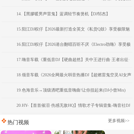
魅力车载大碟】
14.【黑膠暖男声雷鬼】蓝调轻节奏煲机【DJ邹杰】
15.阳江DJ权仔【2026最新打造全英文《私货Q鼓》享受极限魅
力车载大碟】
16.阳江DJ权仔【2026港台翻唱百听不厌《Electro劲嗨》享受极
限魅力车载大碟】
17.嗨音车载《重低音DJ【硬曲超然】关中王进行曲·王者出征·
慢到快开车不犯困英文串烧》 河南Dj彦航
18.领音车载《2026全网最火唞音热播DJ【超燃雷鬼空灵AI女声
电音超长版】动感节奏弹跳重低音》(Dj音少Mix)
19.色海音乐→顶级洒吧重低音嗨曲!让你扭起来(DJ小曾Mix)
20.HY-【首首催泪·伤感无敌HQ】情歌才子专辑壹集-嗨音社DJ
彦航
更多视频>>
热门视频