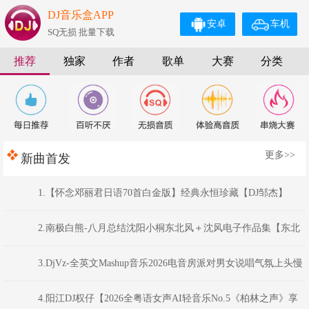
DJ音乐盒APP
安卓
车机
SQ无损 批量下载
推荐
独家
作者
歌单
大赛
分类
更多>>
新曲首发
1.【怀念邓丽君日语70首白金版】经典永恒珍藏【DJ邹杰】
2.南极白熊-八月总结沈阳小桐东北风＋沈风电子作品集【东北
俊丫头.东北神曲.挖曲麻菜的玉芬.东北的爷们】
3.DjVz-全英文Mashup音乐2026电音房派对男女说唱气氛上头慢
摇串烧
4.阳江DJ权仔【2026全粤语女声AI轻音乐No.5《柏林之声》享