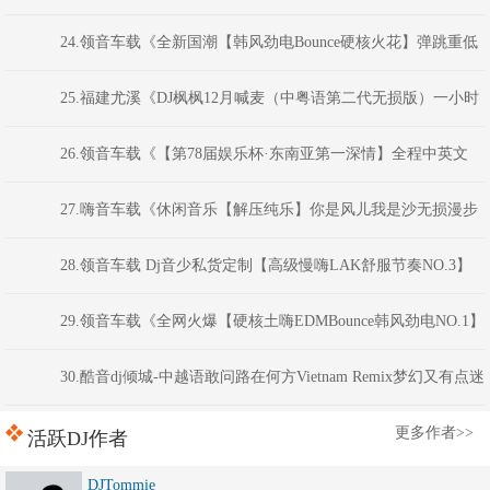
星MIX
24.领音车载《全新国潮【韩风劲电Bounce硬核火花】弹跳重低
音》(Dj红仔Mix)
25.福建尤溪《DJ枫枫12月喊麦（中粤语第二代无损版）一小时
春节回家必备喊麦串烧》福建DJ阿财
26.领音车载《【第78届娱乐杯·东南亚第一深情】全程中英文
ClubHouse音乐·以后非金币不可下载》权少音乐
27.嗨音车载《休闲音乐【解压纯乐】你是风儿我是沙无损漫步
睡前必备精选串烧》 河南DJ彦航
28.领音车载 Dj音少私货定制【高级慢嗨LAK舒服节奏NO.3】
弹跳越鼓VK电音
29.领音车载《全网火爆【硬核土嗨EDMBounce韩风劲电NO.1】
弹跳重低音》(Dj红仔Mix)
30.酷音dj倾城-中越语敢问路在何方Vietnam Remix梦幻又有点迷
离慢摇舞曲串烧
更多作者>>
活跃DJ作者
DJTommie