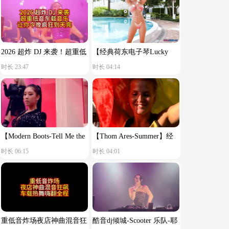
2026 超炸 DJ 来袭！超重低
【经典荷东电子琴Lucky
时长 23:47
时长 04:14
音车载音乐，让你今晚疯狂
star】舒服节奏
到天亮！
【Modern Boots-Tell Me the
【Thom Ares-Summer】经
时长 06:15
时长 04:01
Reason You Said Goodbye】
典荷东电音
重低音炸场夜店神曲混音狂
酷音dj倾城-Scooter 乐队-耶