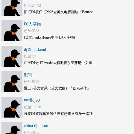
粉丝:24442
阳江DJ权仔【2026全英文电音蹦迪《Bounce
劲嗨》享受极限魅力车载大碟】
DJ人字拖
粉丝:3868
[英文FunkyHouse串串 DJ人字拖]
dj奇markend
粉丝:20
广宁DJ奇 迎liveshow酒吧新东泰开场中文串
烧mc现场
默寫
粉丝:9729
慢三 -英文古风（英文歌曲）『默寫制作』
横州dj98
粉丝:13336
只要DJ够嗨车速够快没有悲伤只有爱一路狂
嗨DJ打碟套曲劲爆车载CD1749(横州
china dj anson
DJ98Mix)
粉丝:4175