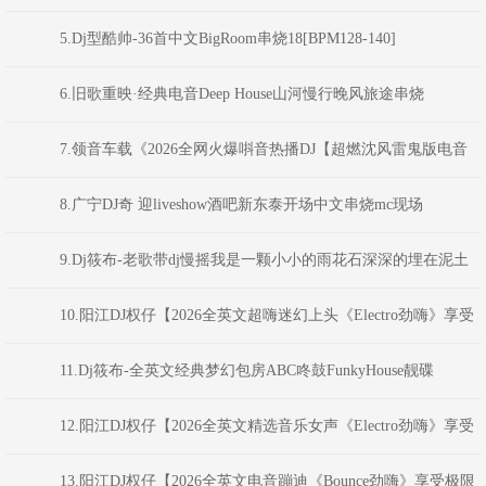
受极限魅力车载大碟】
5.Dj型酷帅-36首中文BigRoom串烧18[BPM128-140]
6.旧歌重映·经典电音Deep House山河慢行晚风旅途串烧
DJAION
7.领音车载《2026全网火爆唞音热播DJ【超燃沈风雷鬼版电音
NO.1】新感觉动感外文弹跳重低音(Dj红仔Mix)
8.广宁DJ奇 迎liveshow酒吧新东泰开场中文串烧mc现场
9.Dj筱布-老歌带dj慢摇我是一颗小小的雨花石深深的埋在泥土
之中FunkyHouse串烧
10.阳江DJ权仔【2026全英文超嗨迷幻上头《Electro劲嗨》享受
极限魅力车载大碟】
11.Dj筱布-全英文经典梦幻包房ABC咚鼓FunkyHouse靓碟
12.阳江DJ权仔【2026全英文精选音乐女声《Electro劲嗨》享受
极限魅力车载大碟】
13.阳江DJ权仔【2026全英文电音蹦迪《Bounce劲嗨》享受极限