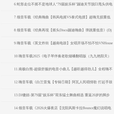
乐杯·韩风Bounce电音派对》颍上DJ虹君
6.蛇形走位不摇不是地球人“79届娱乐杯”蹦迪关节脱臼甩头供电
局-宁音社音乐文化
7.领音车载《经典嗨曲【韩风电摇VS泰式电摆】超嗨无损重低
音炮》(Dj红仔Mix)
8.领音车载《经典再现【摇头Disco蹦迪嗨曲】弹跳重低音》(Dj
红仔Mix)
9.嗨音车载《英文炸街【越南电鼓】女唱开场不怕不怕VNHouse
混音车载串烧大碟》 河南DJ彦航
10.嗨音车载2025《电子琴伴奏老歌烟嗓翻唱版（九九艳阳天）
山歌好比春江水车载串烧》 DJ小花
11.南极白熊-超级舒服的电音小曲儿【越听越得劲儿】全程嗨不
停
12.嗨音车载《白兰雷鬼【专辑①期】阿瓦人民唱情歌·打起手鼓
敲起锣·我的祖国·民谣串烧大碟》 河南DJ彦航
13.DJ傻妞-第79届“娱乐杯”荷东猛士舞曲精选 重返20岁的脚步
跳跃(2025.9-Mix)
14.领音车载《2026火爆夜店【沈阳风斯卡拉Bounce魔幻说唱电