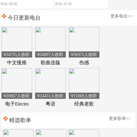
时长 08:00
时长 05:45
飙车载热舞嗨翻全程
皮耶皮耶(DjHzai
更多电台>>
FunkyHouse Remix 2026 Q
今日更新电台
鼓)
34735人收听
24007人收听
36971人收听
中文慢摇
歌曲连版
伤感
20667人收听
24431人收听
11069人收听
电子Electro
粤语
经典老歌
更多歌单>>
精选歌单