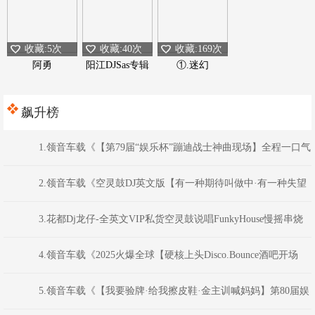
收藏:5次
收藏:40次
收藏:169次
阿勇
阳江DJSas专辑
①.迷幻
飙升榜
1.领音车载《【第79届“娱乐杯”蹦迪战士神曲现场】全程一口气
带你听完全英文音乐·以后非金币不可下载》权少音乐
2.领音车载《空灵鼓DJ英文版【有一种期待叫做中·有一种失望
叫做请添加对方为好友】》DJ虹君
3.花都Dj龙仔-全英文VIP私货空灵鼓说唱FunkyHouse慢摇串烧
4.领音车载《2025火爆全球【硬核上头Disco.Bounce酒吧开场
NO.6】劲爆电音》(Dj音少Mix)
5.领音车载《【我要验牌·给我擦皮鞋·金主训喊妈妈】第80届娱