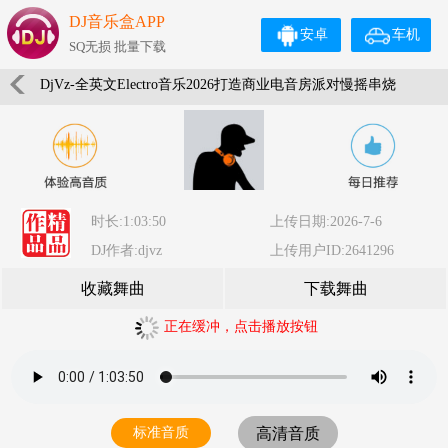
DJ音乐盒APP
安卓
车机
SQ无损 批量下载
DjVz-全英文Electro音乐2026打造商业电音房派对慢摇串烧
时长:1:03:50
上传日期:2026-7-6
DJ作者:djvz
上传用户ID:2641296
收藏舞曲
下载舞曲
正在缓冲，点击播放按钮
标准音质
高清音质