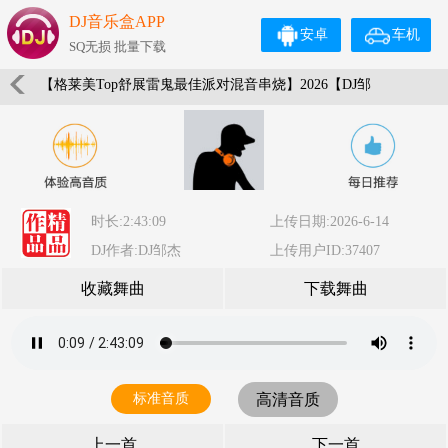
DJ音乐盒APP
安卓
车机
SQ无损 批量下载
【格莱美Top舒展雷鬼最佳派对混音串烧】2026【DJ邹
杰】
时长:2:43:09
上传日期:2026-6-14
DJ作者:DJ邹杰
上传用户ID:37407
收藏舞曲
下载舞曲
标准音质
高清音质
上一首
下一首