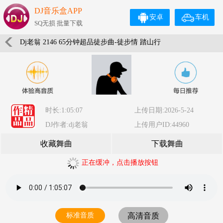
DJ音乐盒APP
安卓
车机
SQ无损 批量下载
Dj老翁 2146 65分钟超品徒步曲-徒步情 踏山行
时长:1:05:07
上传日期:2026-5-24
DJ作者:dj老翁
上传用户ID:44960
收藏舞曲
下载舞曲
正在缓冲，点击播放按钮
标准音质
高清音质