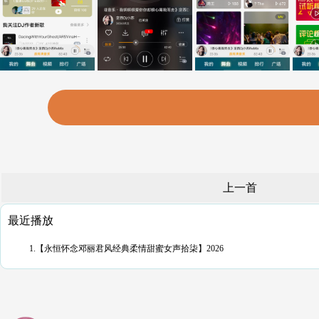
上一首
最近播放
1.【永恒怀念邓丽君风经典柔情甜蜜女声拾柒】2026