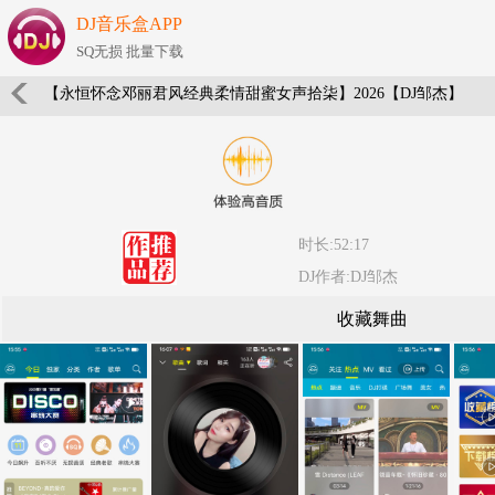
DJ音乐盒APP
SQ无损 批量下载
【永恒怀念邓丽君风经典柔情甜蜜女声拾柒】2026【DJ邹杰】
时长:52:17
DJ作者:DJ邹杰
收藏舞曲