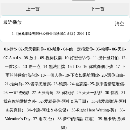
上一首
下一首
最近播放
清空
1.【沧桑烟嗓男阿杜经典金曲珍藏白金版】2026【D
01-撕Y- 02-天天看到你- 03-離別- 04-他一定很愛你- 05-哈啰- 06-天H-
07-A n d y- 08-放手- 09-祝你快樂- 10-好想告诉你- 11-没什麼好怕- 12-
一首QGe- 13-差一点- 14-無法阻擋- 15-I Do- 16-你就像個小孩- 17-下
雨的時候會想起你- 18-一個人住- 19-下次如果離開你- 20-還你自由-
21-走向前- 22-愛字怎麼寫- 23-懲罰- 24-被忘路- 25-原来愛情這麼傷-
26-一直很安靜- 27-天涯海角- 28-你很好- 29-天天一點點- 30-你說- 31-
我在你的愛情之外- 32-爱就是你-阿杜＆马千珊） 33-越爱越難過-阿杜
＆吴克群） 34-小說-阿杜＆林俊傑） 35-Right Here Waiting-英） 36-
Valentine’s Day- 37-雨衣-台） 38-夢中的情話-江蕙） 39-無卡紙-孫淑
媚）