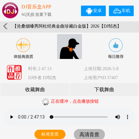
DJ音乐盒APP
安卓
车机
SQ无损 批量下载
【沧桑烟嗓男阿杜经典金曲珍藏白金版】2026【DJ邹杰】
时长:2:47:13
上传日期:2026-5-8
DJ作者:DJ邹杰
上传用户ID:37407
收藏舞曲
下载舞曲
正在缓冲，点击播放按钮
标准音质
高清音质