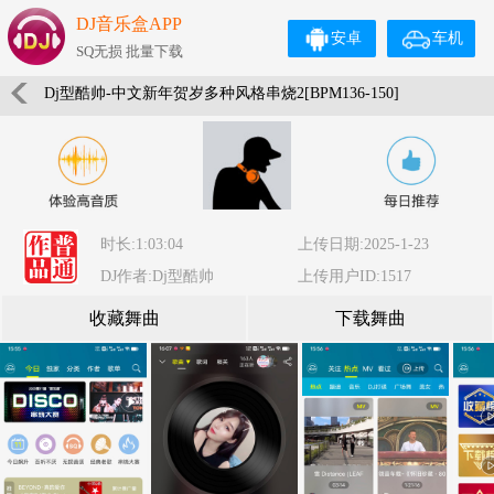
DJ音乐盒APP
安卓
车机
SQ无损 批量下载
Dj型酷帅-中文新年贺岁多种风格串烧2[BPM136-150]
时长:1:03:04
上传日期:2025-1-23
DJ作者:Dj型酷帅
上传用户ID:1517
收藏舞曲
下载舞曲