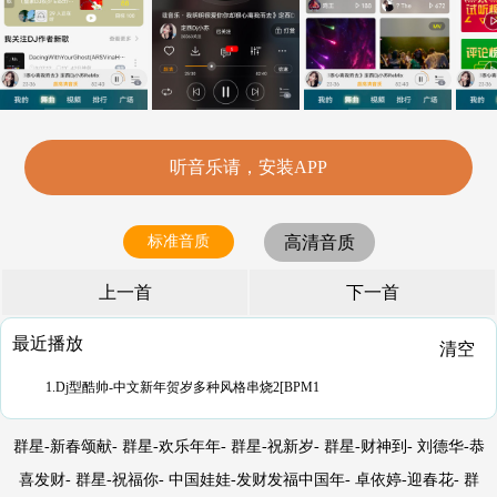
听音乐请，安装APP
标准音质
高清音质
上一首
下一首
最近播放
清空
1.Dj型酷帅-中文新年贺岁多种风格串烧2[BPM1
群星-新春颂献- 群星-欢乐年年- 群星-祝新岁- 群星-财神到- 刘德华-恭
喜发财- 群星-祝福你- 中国娃娃-发财发福中国年- 卓依婷-迎春花- 群