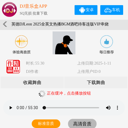
DJ音乐盒APP
安卓
车机
SQ无损 批量下载
英德DJLeon 2025全英文热播BGM酒吧待客连版VIP串烧
时长:55:30
上传日期:2025-1-11
DJ作者:
上传用户ID:0
收藏舞曲
下载舞曲
正在缓冲，点击播放按钮
标准音质
高清音质