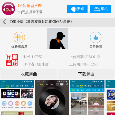
DJ音乐盒APP
安卓
车机
SQ无损 批量下载
D追小廖《新东泰嗨到趴街05作品串烧》
时长:1:07:52
上传日期:2024-6-12
DJ作者:D追小廖
上传用户ID:63258
收藏舞曲
下载舞曲