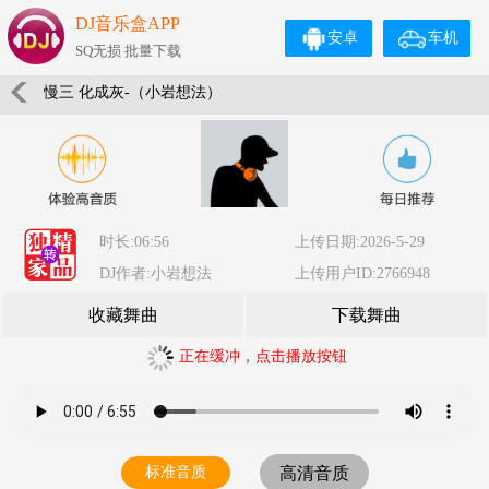
DJ音乐盒APP
安卓
车机
SQ无损 批量下载
慢三 化成灰-（小岩想法）
时长:06:56
上传日期:2026-5-29
DJ作者:小岩想法
上传用户ID:2766948
收藏舞曲
下载舞曲
正在缓冲，点击播放按钮
标准音质
高清音质